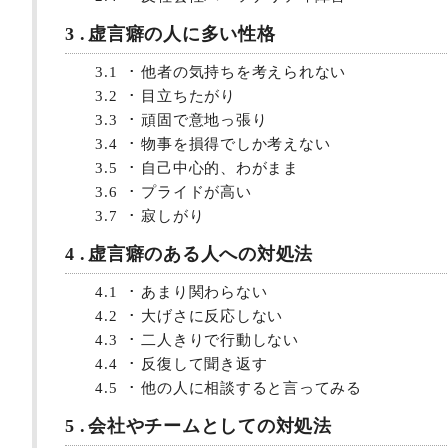
3
虚言癖の人に多い性格
3.1
他者の気持ちを考えられない
3.2
目立ちたがり
3.3
頑固で意地っ張り
3.4
物事を損得でしか考えない
3.5
自己中心的、わがまま
3.6
プライドが高い
3.7
寂しがり
4
虚言癖のある人への対処法
4.1
あまり関わらない
4.2
大げさに反応しない
4.3
二人きりで行動しない
4.4
反復して聞き返す
4.5
他の人に相談すると言ってみる
5
会社やチームとしての対処法