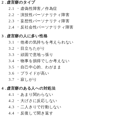
2
虚言癖のタイプ
2.1
虚偽性障害／作為症
2.2
演技性パーソナリティ障害
2.3
妄想性パーソナリティ障害
2.4
反社会性パーソナリティ障害
3
虚言癖の人に多い性格
3.1
他者の気持ちを考えられない
3.2
目立ちたがり
3.3
頑固で意地っ張り
3.4
物事を損得でしか考えない
3.5
自己中心的、わがまま
3.6
プライドが高い
3.7
寂しがり
4
虚言癖のある人への対処法
4.1
あまり関わらない
4.2
大げさに反応しない
4.3
二人きりで行動しない
4.4
反復して聞き返す