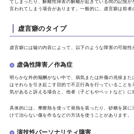
てしまったり、解離性障害の解離が起きている間の記憶が
言われてしまう場合があります。一般的に、虚言癖は前者
虚言癖のタイプ
虚言癖には嘘の内容によって、以下のような障害の可能性
虚偽性障害／作為症
明らかな外的報酬がない中で、病気または外傷の兆候また
はそれらを引き起こす目的で不正行為を行っていることを
気があると訴える場合と、他者（子どもやペットなど）に
具体的には、摩擦熱を使って発熱を装ったり、砂糖を尿に
けて治らない傷を作るなどの方法を使うことがあります。
演技性パーソナリティ障害