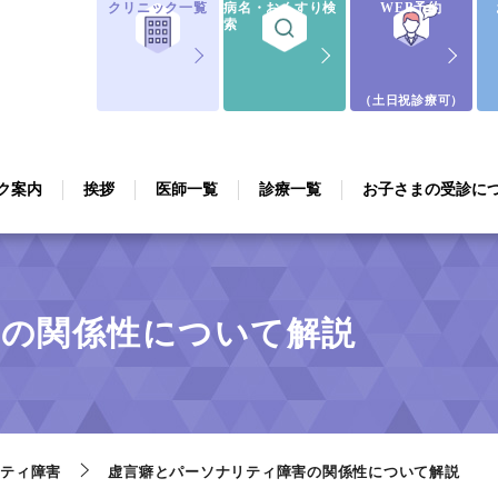
クリニック一覧
病名・おくすり検
WEB予約
索
（土日祝診療可）
ク案内
挨拶
医師一覧
診療一覧
お子さまの受診に
害の関係性について解説
ティ障害
虚言癖とパーソナリティ障害の関係性について解説