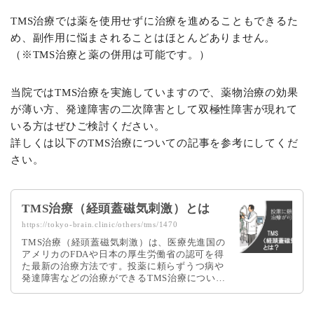
TMS治療では薬を使用せずに治療を進めることもできるた
め、副作用に悩まされることはほとんどありません。
（※TMS治療と薬の併用は可能です。）
当院ではTMS治療を実施していますので、薬物治療の効果
が薄い方、発達障害の二次障害として双極性障害が現れて
いる方はぜひご検討ください。
詳しくは以下のTMS治療についての記事を参考にしてくだ
さい。
TMS治療（経頭蓋磁気刺激）とは
https://tokyo-brain.clinic/others/tms/1470
TMS治療（経頭蓋磁気刺激）は、医療先進国の
アメリカのFDAや日本の厚生労働省の認可を得
た最新の治療方法です。投薬に頼らずうつ病や
発達障害などの治療ができるTMS治療につい
て、精神科医が詳しく解説しています。