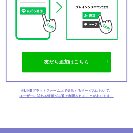
友だち追加はこちら
LINEアプリを起動し、画面上端の「友だち追加」から
LINE アプリを起動し、画面上端の「友だち追加」から
「検索」
を
1
※LINEプラットフォーム上で提供するサービスにおいて、
選択してください。
「QRコード」
を選択してください。
検索対象が「ID」になっていることを確認
ユーザーに関わる情報が共通で利用されることがあります。
し、
「@938enajb」
入力して検索を行ってください。
ブレインクリニック公式
を選択し、
友だち追加
をしてください。