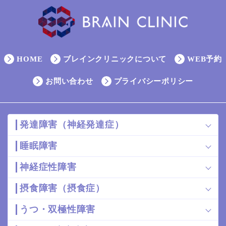
読み取りカメラが起動しますので、下記の
「友だち追
2
HOME
ブレインクリニックについて
WEB予約
加（QRコードを表示）」
をタップし、
表示されたQR
コードを読み込み、画面の指示に従って友だち追加
を
お問い合わせ
プライバシーポリシー
してください。
ブレインクリニック公式ID：
@938enajb
発達障害（神経発達症）
友だち追加(QRコード表示)
睡眠障害
神経症性障害
摂食障害（摂食症）
うつ・双極性障害