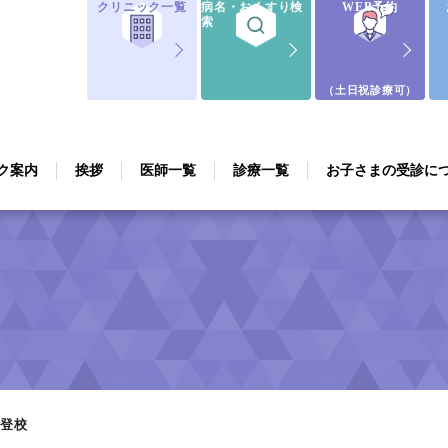
クリニック一覧
病名・おくすり検
WEB予約
索
（土日祝診療可）
ク案内
挨拶
医師一覧
診療一覧
お子さまの受診に
登校