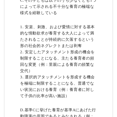
C.その子どもは以下のうち少なくとも1つ
によって示される不十分な養育の極端な
様式を経験している
安楽、刺激、および愛情に対する基本
的な情動欲求が養育する大人によって満
たされることが持続的に欠落するという
形の社会的ネグレクトまたは剥奪
安定したアタッチメント形成の機会を
制限することになる、主たる養育者の頻
回な変更（例：里親による養育の頻繁な
交代）
選択的アタッチメントを形成する機会
を極端に制限することになる、普通でな
い状況における養育（例：養育者に対し
て子供の比率が高い施設）
D.基準Cに挙げた養育が基準Aにあげた行
動障害の原因であるとみなされる（例：