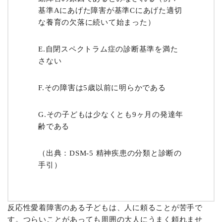
基準Aにあげた障害が基準Cにあげた適切
な養育の欠落に続いて始まった）
E.自閉スペクトラム症の診断基準を満た
さない
F.その障害は5歳以前に明らかである
G.その子どもは少なくとも9ヶ月の発達年
齢である
（出典：
DSM-5 精神疾患の分類と診断の
手引
）
反応性愛着障害のある子どもは、人に頼ることが苦手で
す。つらいことがあっても周囲の大人にうまく頼れませ