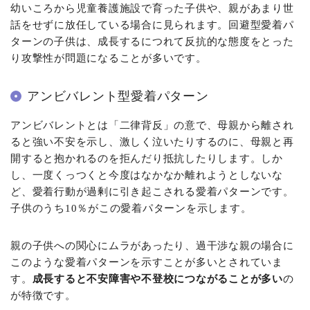
幼いころから児童養護施設で育った子供や、親があまり世
話をせずに放任している場合に見られます。回避型愛着パ
ターンの子供は、成長するにつれて反抗的な態度をとった
り攻撃性が問題になることが多いです。
アンビバレント型愛着パターン
アンビバレントとは「二律背反」の意で、母親から離され
ると強い不安を示し、激しく泣いたりするのに、母親と再
開すると抱かれるのを拒んだり抵抗したりします。しか
し、一度くっつくと今度はなかなか離れようとしないな
ど、愛着行動が過剰に引き起こされる愛着パターンです。
子供のうち10％がこの愛着パターンを示します。
親の子供への関心にムラがあったり、過干渉な親の場合に
このような愛着パターンを示すことが多いとされていま
す。
成長すると不安障害や不登校につながることが多い
の
が特徴です。