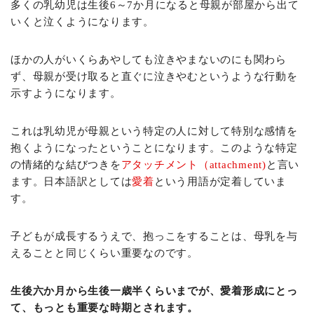
多くの乳幼児は生後6～7か月になると母親が部屋から出て
いくと泣くようになります。
ほかの人がいくらあやしても泣きやまないのにも関わら
ず、母親が受け取ると直ぐに泣きやむというような行動を
示すようになります。
これは乳幼児が母親という特定の人に対して特別な感情を
抱くようになったということになります。このような特定
の情緒的な結びつきを
アタッチメント（attachment)
と言い
ます。日本語訳としては
愛着
という用語が定着していま
す。
子どもが成長するうえで、抱っこをすることは、母乳を与
えることと同じくらい重要なのです。
生後六か月から生後一歳半くらいまでが、愛着形成にとっ
て、もっとも重要な時期とされます。