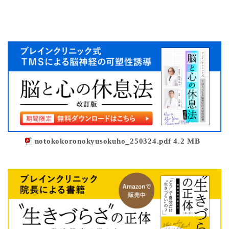
notokokoronokyusokuho_250324.pdf 4.2 MB