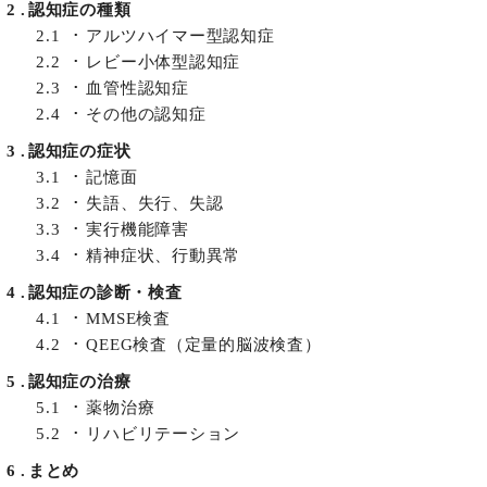
2
認知症の種類
2.1
アルツハイマー型認知症
2.2
レビー小体型認知症
2.3
血管性認知症
2.4
その他の認知症
3
認知症の症状
3.1
記憶面
3.2
失語、失行、失認
3.3
実行機能障害
3.4
精神症状、行動異常
4
認知症の診断・検査
4.1
MMSE検査
4.2
QEEG検査（定量的脳波検査）
5
認知症の治療
5.1
薬物治療
5.2
リハビリテーション
6
まとめ