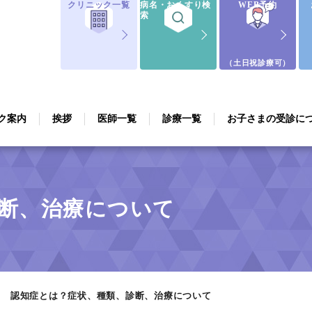
クリニック一覧
病名・おくすり検
WEB予約
索
（土日祝診療可）
ク案内
挨拶
医師一覧
診療一覧
お子さまの受診に
断、治療について
認知症とは？症状、種類、診断、治療について