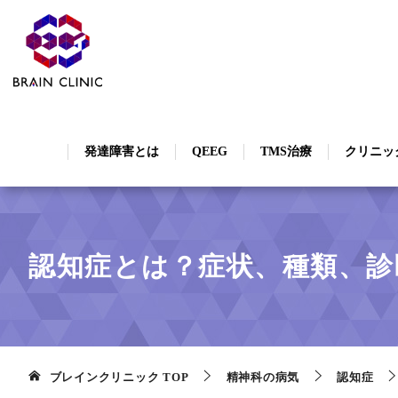
発達障害とは
QEEG
TMS治療
クリニッ
認知症とは？症状、種類、診
ブレインクリニック
TOP
精神科の病気
認知症