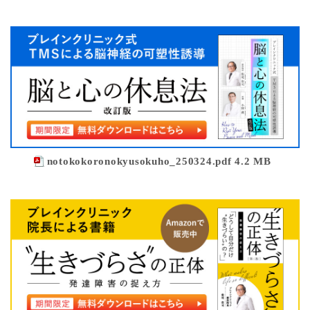
notokokoronokyusokuho_250324.pdf 4.2 MB