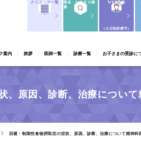
クリニック一覧
病名・おくすり検
WEB予約
索
（土日祝診療可）
ク案内
挨拶
医師一覧
診療一覧
お子さまの受診に
状、原因、診断、治療について
回避・制限性食物摂取症の症状、原因、診断、治療について精神科