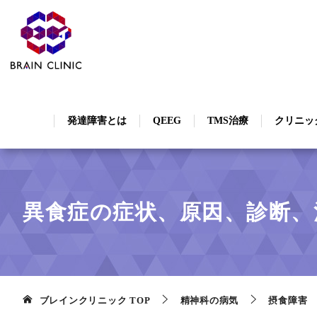
発達障害とは
QEEG
TMS治療
クリニッ
異食症の症状、原因、診断、
ブレインクリニック
TOP
精神科の病気
摂食障害