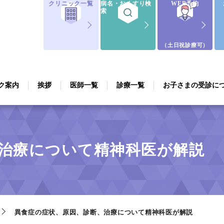
クリニック一覧
病名・おくすり検
WEB予約
索
（土日祝診療可）
ク案内
挨拶
医師一覧
診療一覧
お子さまの受診に
治療について精神科医が解説
異食症の症状、原因、診断、治療について精神科医が解説