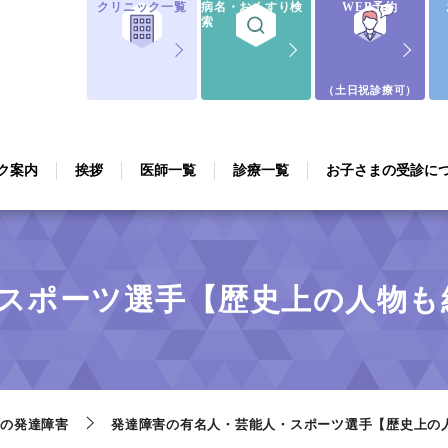
クリニック一覧
病名・おくすり検
WEB予約
索
（土日祝診療可）
ク案内
挨拶
医師一覧
診療一覧
お子さまの受診に
スポーツ選手【歴史上の人物も
の発達障害
発達障害の有名人・芸能人・スポーツ選手【歴史上の