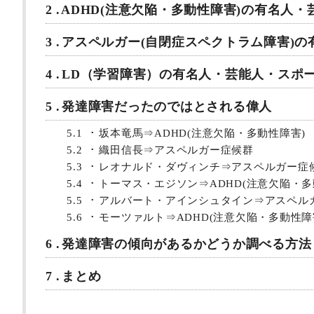
2
ADHD(注意欠陥・多動性障害)の有名人
3
アスペルガー(自閉症スペクトラム障害)の
4
LD（学習障害）の有名人・芸能人・スポ
5
発達障害だったのではとされる偉人
5.1
坂本竜馬⇒ADHD(注意欠陥・多動性障害)
5.2
織田信長⇒アスペルガー症候群
5.3
レオナルド・ダヴィンチ⇒アスペルガー症
5.4
トーマス・エジソン⇒ADHD(注意欠陥・多
5.5
アルバート・アインシュタイン⇒アスペル
5.6
モーツァルト⇒ADHD(注意欠陥・多動性障
6
発達障害の傾向があるかどうか調べる方法
7
まとめ