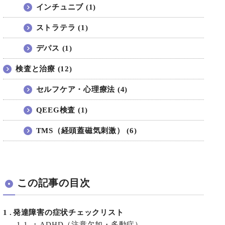
インチュニブ (1)
ストラテラ (1)
デパス (1)
検査と治療 (12)
セルフケア・心理療法 (4)
QEEG検査 (1)
TMS（経頭蓋磁気刺激） (6)
この記事の目次
1
発達障害の症状チェックリスト
1.1
ADHD（注意欠如・多動症）