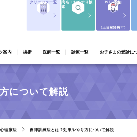
クリニック一覧
病名・おくすり検
WEB予約
索
（土日祝診療可）
ク案内
挨拶
医師一覧
診療一覧
お子さまの受診に
方について解説
心理療法
自律訓練法とは？効果ややり方について解説