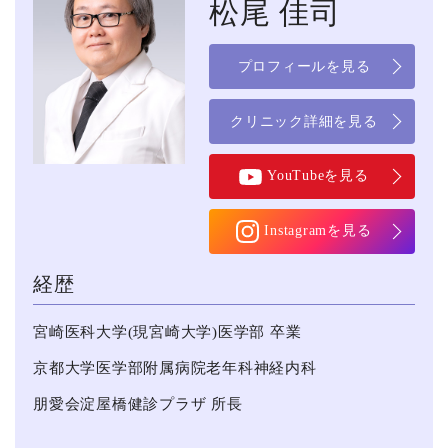
松尾 佳司
プロフィールを見る
クリニック詳細を見る
YouTubeを見る
Instagramを見る
経歴
宮崎医科⼤学(現宮崎⼤学)医学部 卒業
京都⼤学医学部附属病院老年科神経内科
朋愛会淀屋橋健診プラザ 所長