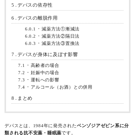
5
デパスの依存性
6
デパスの離脱作用
6.0.1
減薬方法①漸減法
6.0.2
減薬方法②隔日法
6.0.3
減薬方法③置換法
7
デパスが身体に及ぼす影響
7.1
高齢者の場合
7.2
妊娠中の場合
7.3
運転への影響
7.4
アルコール（お酒）との併用
8
まとめ
デパスとは、1984年に発売された
ベンゾジアゼピン系に分
類される抗不安薬・睡眠薬
です。