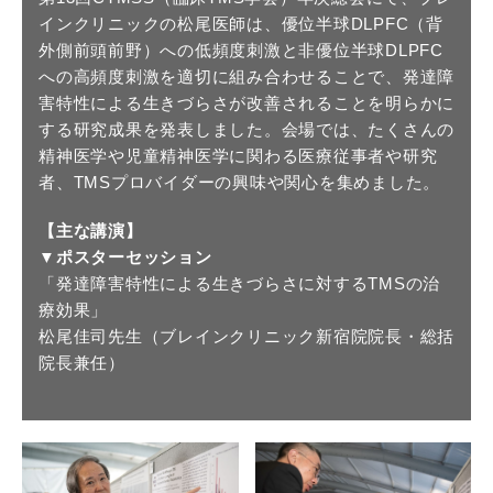
インクリニックの松尾医師は、優位半球DLPFC（背
外側前頭前野）への低頻度刺激と非優位半球DLPFC
への高頻度刺激を適切に組み合わせることで、発達障
害特性による生きづらさが改善されることを明らかに
する研究成果を発表しました。会場では、たくさんの
精神医学や児童精神医学に関わる医療従事者や研究
者、TMSプロバイダーの興味や関心を集めました。
【主な講演】
▼ポスターセッション
「発達障害特性による生きづらさに対するTMSの治
療効果」
松尾佳司先生（ブレインクリニック新宿院院長・総括
院長兼任）