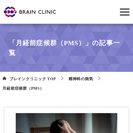
「月経前症候群（PMS）」の記事一
覧
ブレインクリニック
TOP
精神科の病気
月経前症候群（PMS）