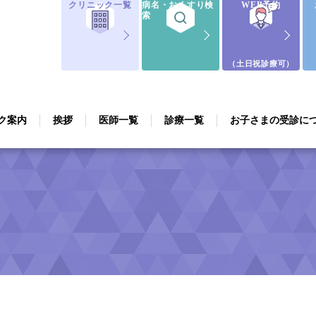
クリニック一覧
病名・おくすり検
WEB予約
索
（土日祝診療可）
ク案内
挨拶
医師一覧
診療一覧
お子さまの受診に