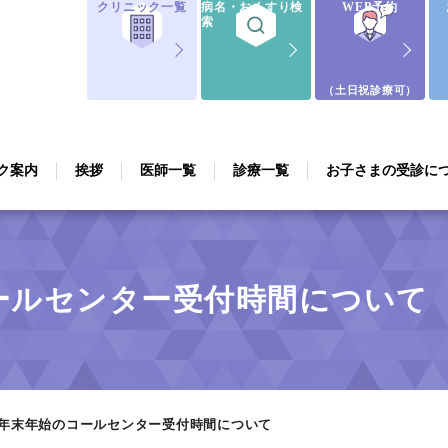
クリニック一覧
病名・おくすり検
WEB予約
索
（土日祝診療可）
ク案内
挨拶
医師一覧
診療一覧
お子さまの受診に
のコールセンター受付時間について
6年 年末年始のコールセンター受付時間について