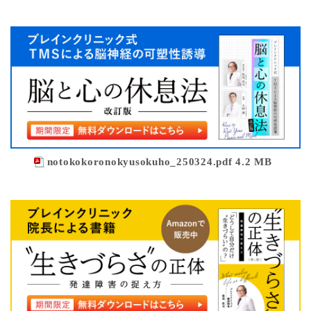
notokokoronokyusokuho_250324.pdf 4.2 MB