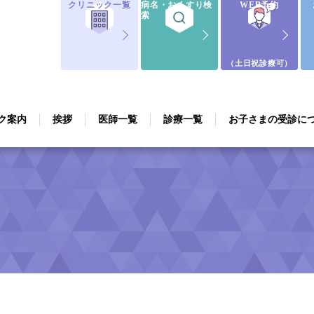
クリニック一覧
病名・おくすり検
WEB予約
索
（土日祝診療可）
ク案内
挨拶
医師一覧
診療一覧
お子さまの受診に