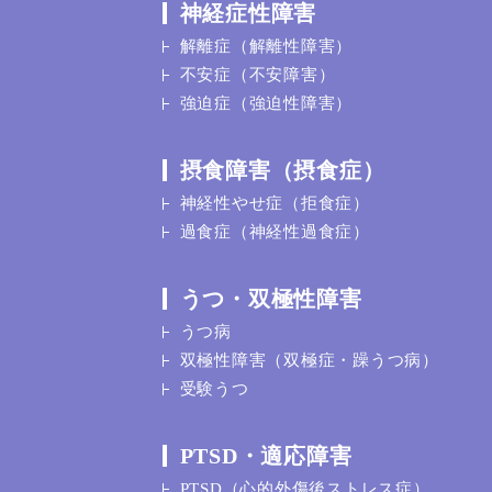
神経症性障害
解離症（解離性障害）
不安症（不安障害）
強迫症（強迫性障害）
摂食障害（摂食症）
神経性やせ症（拒食症）
過食症（神経性過食症）
うつ・双極性障害
うつ病
双極性障害（双極症・躁うつ病）
受験うつ
PTSD・適応障害
PTSD（心的外傷後ストレス症）