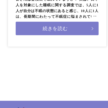
人を対象にした睡眠に関する調査では、5人に1
人が自分は不眠の状態にあると感じ、10人に1人
は、長期間にわたって不眠症に悩まされている
と報告されています。また、年を重ねるごとに
続きを読む
何 […]