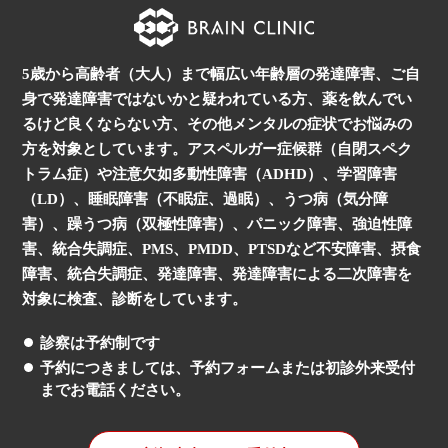
5歳から高齢者（大人）まで幅広い年齢層の発達障害、ご自
身で発達障害ではないかと疑われている方、
薬を飲んでい
るけど良くならない方、その他メンタルの症状でお悩みの
方を対象としています。
アスペルガー症候群（自閉スペク
トラム症）や注意欠如多動性障害（ADHD）、学習障害
（LD）、
睡眠障害（不眠症、過眠）、うつ病（気分障
害）、躁うつ病（双極性障害）、
パニック障害、強迫性障
害、統合失調症、PMS、PMDD、PTSDなど
不安障害、摂食
障害、統合失調症、発達障害、発達障害による二次障害を
対象に検査、診断をしています。
診察は予約制です
予約につきましては、予約フォームまたは初診外来受付
までお電話ください。