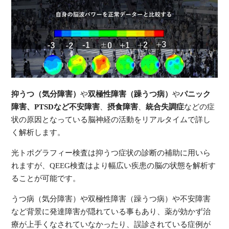
抑うつ（気分障害）
や
双極性障害（躁うつ病）
や
パニック
障害、PTSDなど不安障害
、
摂食障害
、
統合失調症
などの症
状の原因となっている脳神経の活動をリアルタイムで詳し
く解析します。
光トポグラフィー検査は抑うつ症状の診断の補助に用いら
れますが、QEEG検査はより幅広い疾患の脳の状態を解析す
ることが可能です。
うつ病（気分障害）や双極性障害（躁うつ病）や不安障害
など背景に発達障害が隠れている事もあり、薬が効かず治
療が上手くなされていなかったり、誤診されている症例が