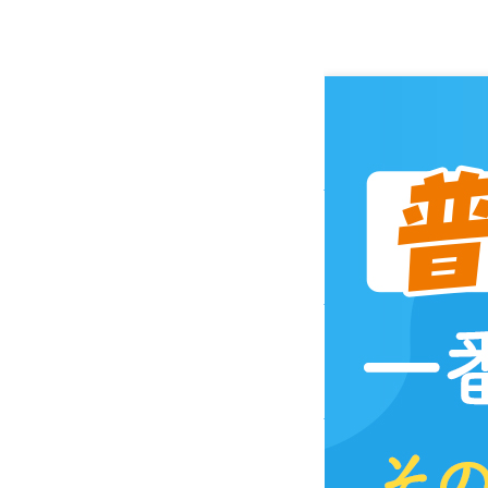
増加中
強み
検査）について