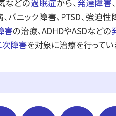
気などの
過眠症
から、
発達障害
病、パニック障害、PTSD、強迫性
障害
の治療、ADHDやASDなどの
二次障害
を対象に治療を行ってい