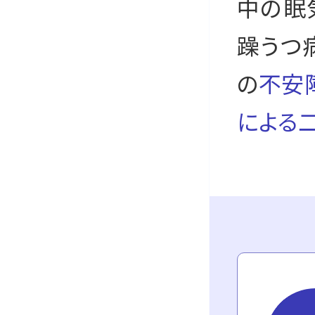
中の眠
躁うつ
の
不安
による