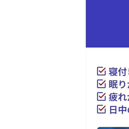
寝付
眠り
疲れ
日中