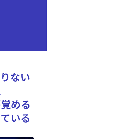
足りない
足
が覚める
している